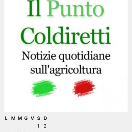
L
M
M
G
V
S
D
1
2